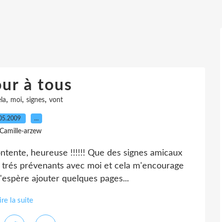
ur à tous
,
,
,
la
moi
signes
vont
05.2009
…
 Camille-arzew
contente, heureuse !!!!!! Que des signes amicaux
s trés prévenants avec moi et cela m'encourage
J'espère ajouter quelques pages...
ire la suite