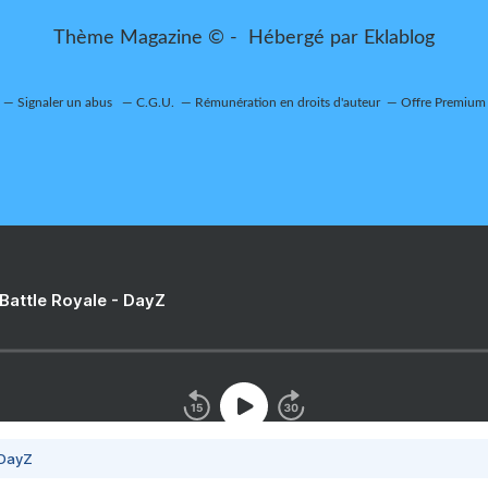
Thème Magazine © - Hébergé par
Eklablog
Signaler un abus
C.G.U.
Rémunération en droits d'auteur
Offre Premium
 Battle Royale - DayZ
 DayZ