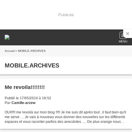
Publicité
MENU
Accueil
» MOBILE.ARCHIVES
MOBILE.ARCHIVES
Me revoila!!!!!!!!
Publié le 17/05/2010 à 18:52
Par
Camille-arzew
OUI!!!!! me revoilà sur mon blog !!!!! Je me suis dit après tout , il faut bien qu'il
me serve .... Je vais à nouveau vous donner des nouvelles sur les différents
espaces et vous raconter parfois des anecdotes ..... De plus orange nous
annonce des coupures...