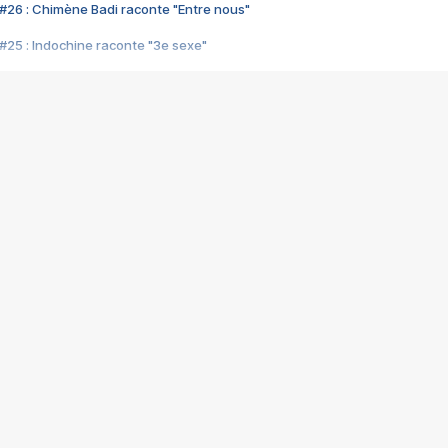
#26 : Chimène Badi raconte "Entre nous"
#25 : Indochine raconte "3e sexe"
#24 : Zaho raconte "C'est chelou"
#23 : Patrick Bruel raconte "Au café des délices"
#22 : Kyo raconte "Le chemin"
#21 : Nolwenn Leroy raconte "Cassé"
#20 : Patrick Hernandez raconte "Born to be alive"
#19 : Lorie raconte "Près de moi"
#18 : Michael Jones raconte "A nos actes manqués" (avec Jean-Jacque
#17 : Khaled raconte "Aïcha"
#16 : Corneille raconte "Parce qu'on vient de loin"
#15 : Indochine raconte "L'aventurier"
14 : Lorie raconte "Sur un air latino"