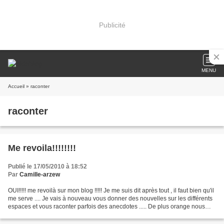
Publicité
MENU
Accueil
» raconter
raconter
Me revoila!!!!!!!!
Publié le 17/05/2010 à 18:52
Par
Camille-arzew
OUI!!!!! me revoilà sur mon blog !!!!! Je me suis dit après tout , il faut bien qu'il
me serve .... Je vais à nouveau vous donner des nouvelles sur les différents
espaces et vous raconter parfois des anecdotes ..... De plus orange nous
annonce des coupures...