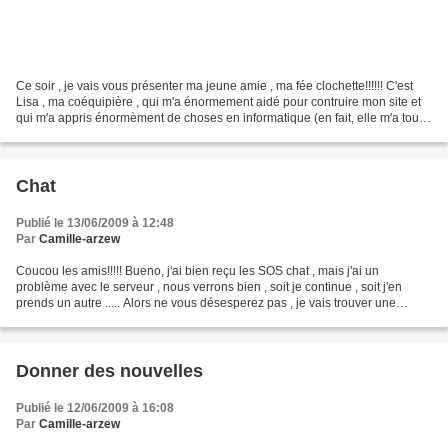
Ce soir , je vais vous présenter ma jeune amie , ma fée clochette!!!!!! C'est
Lisa , ma coéquipière , qui m'a énormement aidé pour contruire mon site et
qui m'a appris énormèment de choses en informatique (en fait, elle m'a tout
appris) , elle est formidable!!!!!!Il...
Chat
Publié le 13/06/2009 à 12:48
Par
Camille-arzew
Coucou les amis!!!!! Bueno, j'ai bien reçu les SOS chat , mais j'ai un
problème avec le serveur , nous verrons bien , soit je continue , soit j'en
prends un autre ..... Alors ne vous désesperez pas , je vais trouver une
solution!!!!!!!! Je vous donne...
Donner des nouvelles
Publié le 12/06/2009 à 16:08
Par
Camille-arzew