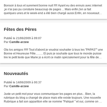
Bonsoir à tous et surement bonne nuit !!!!! Ayant eu des ennuis avec internet
,je n'ai pas pu constuire beaucoup de pages ... Mais enfin j'en ai fait
quelques unes.et le week-end a été bien chargé aussi.Enfin, en nouveautés,
dans la rubrique " Evenement...
Fêtes des Pères
Publié le 21/06/2009 à 09:07
Par
Camille-arzew
Ola los amigos !!!!!! Tout d'abord je voudrai souhaiter à tous les "PAPAS"" une
Bonne et Heureuse Fête.......... Et puis je souhaite que tous le monde puisse
lire le petit texte que Marie jo a écrit ce matin spécialement pour la fête de
Pères, car il...
Nouveautés
Publié le 14/06/2009 à 00:37
Par
Camille-arzew
Juste un petit mot pour vous communiquer les pages en plus... Bien, la
rubrique du blog a changé de place mais elle existe toujours. Une nouvelle
Rubrique a fait son apparition elle se nomme "Paliqué " et oui, comme on dit
chez nous , c'est la causerie...