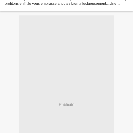
profitons en!!!!Je vous embrasse à toutes bien affectueusement....Une
pensée à ma "maman chérie" qui fut...
Publicité