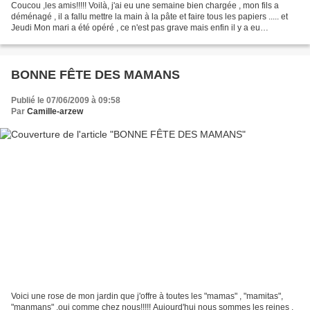
Coucou ,les amis!!!!! Voilà, j'ai eu une semaine bien chargée , mon fils a
déménagé , il a fallu mettre la main à la pâte et faire tous les papiers ..... et
Jeudi Mon mari a été opéré , ce n'est pas grave mais enfin il y a eu
l'anesthésie générale. On...
BONNE FÊTE DES MAMANS
Publié le 07/06/2009 à 09:58
Par
Camille-arzew
Voici une rose de mon jardin que j'offre à toutes les "mamas" , "mamitas",
"manmans" ,oui comme chez nous!!!!! Aujourd'hui nous sommes les reines ,