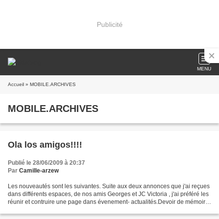
Publicité
MENU
Accueil
» MOBILE.ARCHIVES
MOBILE.ARCHIVES
Ola los amigos!!!!
Publié le 28/06/2009 à 20:37
Par
Camille-arzew
Les nouveautés sont les suivantes. Suite aux deux annonces que j'ai reçues
dans différents espaces, de nos amis Georges et JC Victoria , j'ai préféré les
réunir et contruire une page dans évenement- actualités.Devoir de mémoire
et souvenir du 5 juillet...