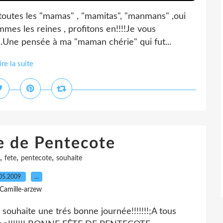
 toutes les "mamas" , "mamitas", "manmans" ,oui
mes les reines , profitons en!!!!Je vous
.Une pensée à ma "maman chérie" qui fut...
ire la suite
e de Pentecote
,
,
,
fete
pentecote
souhaite
05.2009
…
 Camille-arzew
 souhaite une trés bonne journée!!!!!!!;A tous