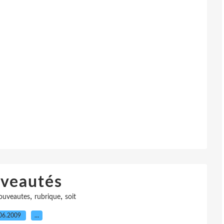
veautés
,
,
ouveautes
rubrique
soit
06.2009
…