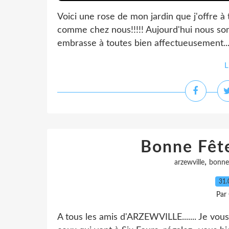
Voici une rose de mon jardin que j'offre à
comme chez nous!!!!! Aujourd'hui nous som
embrasse à toutes bien affectueusement...
L
Bonne Fêt
,
arzewville
bonne
31.
Par
A tous les amis d'ARZEWVILLE....... Je vous