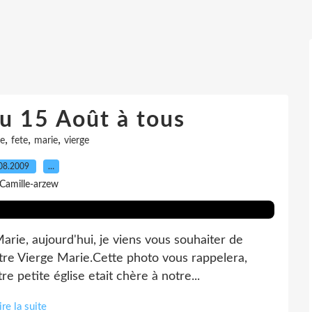
u 15 Août à tous
,
,
,
e
fete
marie
vierge
08.2009
…
 Camille-arzew
arie, aujourd'hui, je viens vous souhaiter de
tre Vierge Marie.Cette photo vous rappelera,
e petite église etait chère à notre...
ire la suite