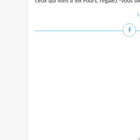
ceux qui vont à Six Fours, régalez -vous
L