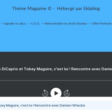
Thème Magazine © - Hébergé par
Eklablog
Signaler un abus
C.G.U.
Rémunération en droits d'auteur
Offre Premium
 DiCaprio et Tobey Maguire, c'est lui ! Rencontre avec Dam
bey Maguire, c'est lui ! Rencontre avec Damien Witecka