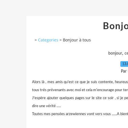
Bonjo
>
Categories
>
Bonjour à tous
,
bonjour
ce
13.
Par
Alors là , mes amis qu'est ce que je suis contente, heureu
tous trés prévenants avec moi et cela m'encourage pour ter
J'espère ajouter quelques pages sur le site ce soir , si je peu
dire une vérité .....
Toutes mes pensées arzewiennes vont vers vous ......A bientô