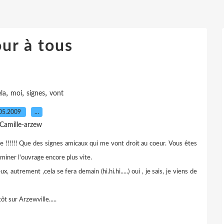
ur à tous
,
,
,
la
moi
signes
vont
05.2009
…
 Camille-arzew
se !!!!!! Que des signes amicaux qui me vont droit au coeur. Vous êtes
miner l'ouvrage encore plus vite.
x, autrement ,cela se fera demain (hi.hi.hi.....) oui , je sais, je viens de
t sur Arzewville.....