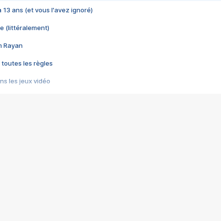
 a 13 ans (et vous l'avez ignoré)
e (littéralement)
im Rayan
 toutes les règles
s les jeux vidéo
us choquant de Rockstar ? - Le scandale BULLY
e plus moche de Steam
du RÊVE tourne au CAUCHEMAR
pendant 8 heures
it… à tort
umiliés par un jeu vidéo
ire - Final Fantasy 8