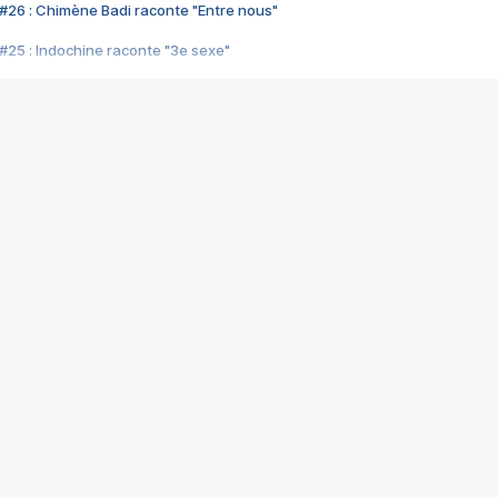
#26 : Chimène Badi raconte "Entre nous"
#25 : Indochine raconte "3e sexe"
#24 : Zaho raconte "C'est chelou"
#23 : Patrick Bruel raconte "Au café des délices"
#22 : Kyo raconte "Le chemin"
#21 : Nolwenn Leroy raconte "Cassé"
#20 : Patrick Hernandez raconte "Born to be alive"
#19 : Lorie raconte "Près de moi"
#18 : Michael Jones raconte "A nos actes manqués" (avec Jean-Jacque
#17 : Khaled raconte "Aïcha"
#16 : Corneille raconte "Parce qu'on vient de loin"
#15 : Indochine raconte "L'aventurier"
14 : Lorie raconte "Sur un air latino"