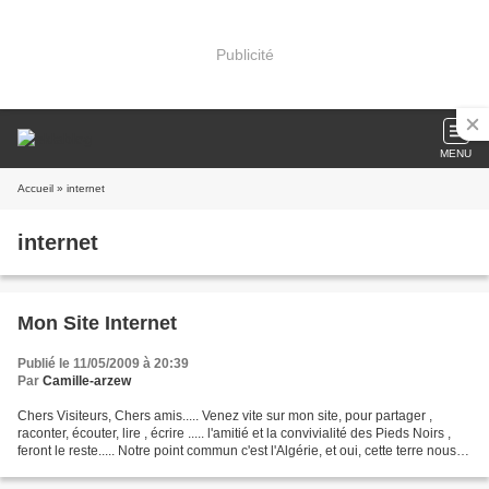
Publicité
MENU
Accueil
» internet
internet
Mon Site Internet
Publié le 11/05/2009 à 20:39
Par
Camille-arzew
Chers Visiteurs, Chers amis..... Venez vite sur mon site, pour partager ,
raconter, écouter, lire , écrire ..... l'amitié et la convivialité des Pieds Noirs ,
feront le reste..... Notre point commun c'est l'Algérie, et oui, cette terre nous
colle toujours...