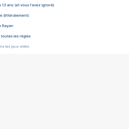
 a 13 ans (et vous l'avez ignoré)
e (littéralement)
im Rayan
 toutes les règles
s les jeux vidéo
us choquant de Rockstar ? - Le scandale BULLY
e plus moche de Steam
du RÊVE tourne au CAUCHEMAR
pendant 8 heures
it… à tort
umiliés par un jeu vidéo
ire - Final Fantasy 8