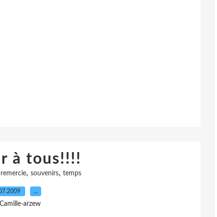
 à tous!!!!
,
,
,
remercie
souvenirs
temps
07.2009
…
 Camille-arzew