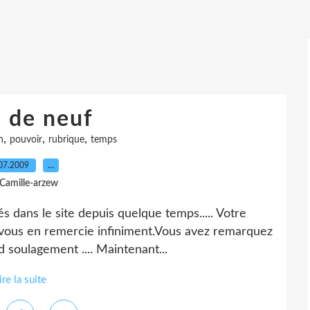
 de neuf
,
,
,
n
pouvoir
rubrique
temps
07.2009
…
 Camille-arzew
s dans le site depuis quelque temps..... Votre
e vous en remercie infiniment.Vous avez remarquez
d soulagement .... Maintenant...
ire la suite