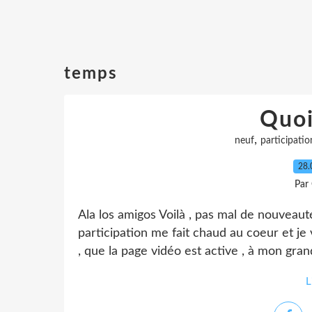
temps
Quoi
,
neuf
participatio
28.
Par
Ala los amigos Voilà , pas mal de nouveauté
participation me fait chaud au coeur et j
, que la page vidéo est active , à mon gran
L