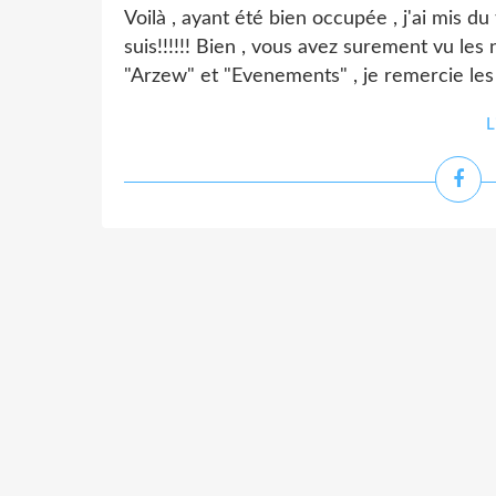
Voilà , ayant été bien occupée , j'ai mis du
suis!!!!!! Bien , vous avez surement vu les
"Arzew" et "Evenements" , je remercie les a
L