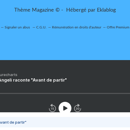
Thème Magazine © - Hébergé par
Eklablog
Signaler un abus
C.G.U.
Rémunération en droits d'auteur
Offre Premium
Purecharts
ngeli raconte "Avant de partir"
vant de partir"