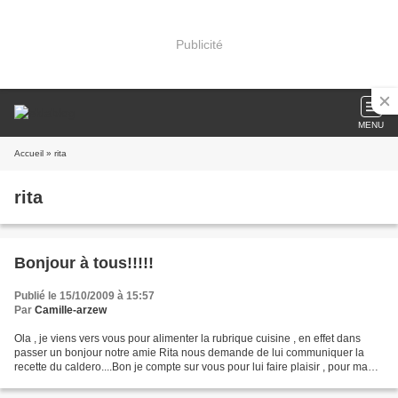
Publicité
MENU
Accueil
» rita
rita
Bonjour à tous!!!!!
Publié le 15/10/2009 à 15:57
Par
Camille-arzew
Ola , je viens vers vous pour alimenter la rubrique cuisine , en effet dans
passer un bonjour notre amie Rita nous demande de lui communiquer la
recette du caldero....Bon je compte sur vous pour lui faire plaisir , pour ma
part je vais essayer de lui...