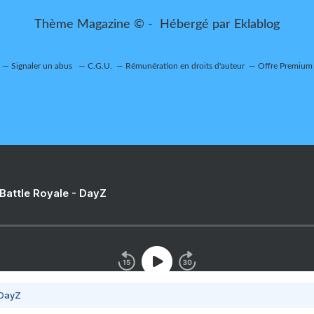
Thème Magazine © - Hébergé par
Eklablog
Signaler un abus
C.G.U.
Rémunération en droits d'auteur
Offre Premium
 Battle Royale - DayZ
 DayZ