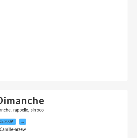
Dimanche
,
,
anche
rappelle
sirroco
05.2009
…
 Camille-arzew