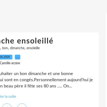
che ensoleillé
,
,
,
bon
dimanche
ensoleille
08.2009
…
 Camille-arzew
souhaiter un bon dimanche et une bonne
ui sont en congés.Personnellement aujourd'hui je
 beau père il fête ses 80 ans ..... On...
ire la suite