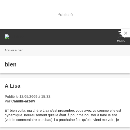
Publicité
MENU
Accueil
» bien
bien
A Lisa
Publié le 12/05/2009 à 15:32
Par
Camille-arzew
ET bien voila, ma chère Lisa s'est présentée, vous avez vu comme elle est
dynamique, heureusement qu'elle était là pour me bouster à faire le site.
(voir le commentaire plus bas). La prochaine fois qu'elle vient me voir , je me
prends en photo avec elle...