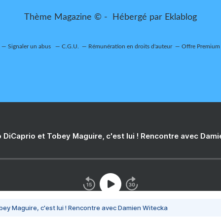
Thème Magazine © - Hébergé par
Eklablog
Signaler un abus
C.G.U.
Rémunération en droits d'auteur
Offre Premium
 DiCaprio et Tobey Maguire, c'est lui ! Rencontre avec Dam
bey Maguire, c'est lui ! Rencontre avec Damien Witecka