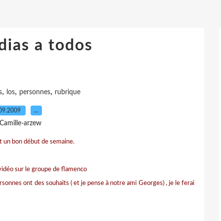
dias a todos
,
,
,
s
los
personnes
rubrique
09.2009
…
 Camille-arzew
t un bon début de semaine.
vidéo sur le groupe de flamenco
ersonnes ont des souhaits ( et je pense à notre ami Georges) , je le ferai